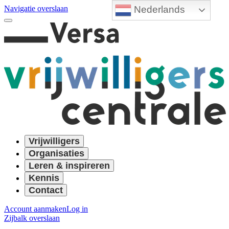
Nederlands
Navigatie overslaan
Vrijwilligers
Organisaties
Leren & inspireren
Kennis
Contact
Account aanmaken
Log in
Zijbalk overslaan