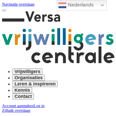
Nederlands
Navigatie overslaan
Vrijwilligers
Organisaties
Leren & inspireren
Kennis
Contact
Account aanmaken
Log in
Zijbalk overslaan