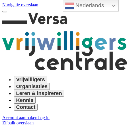
Nederlands
Navigatie overslaan
Vrijwilligers
Organisaties
Leren & inspireren
Kennis
Contact
Account aanmaken
Log in
Zijbalk overslaan