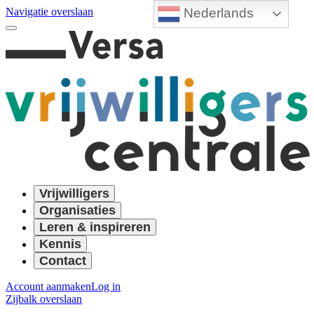
Nederlands
Navigatie overslaan
Vrijwilligers
Organisaties
Leren & inspireren
Kennis
Contact
Account aanmaken
Log in
Zijbalk overslaan