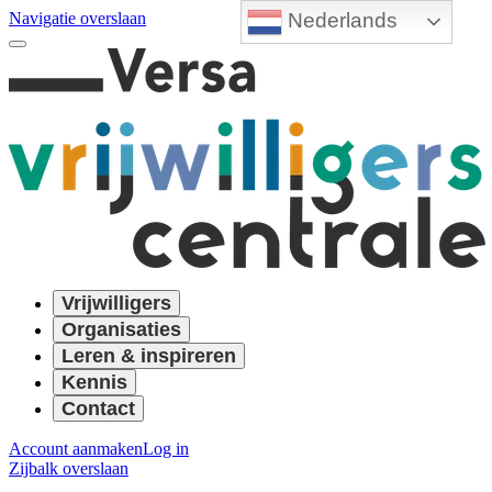
Nederlands
Navigatie overslaan
Vrijwilligers
Organisaties
Leren & inspireren
Kennis
Contact
Account aanmaken
Log in
Zijbalk overslaan