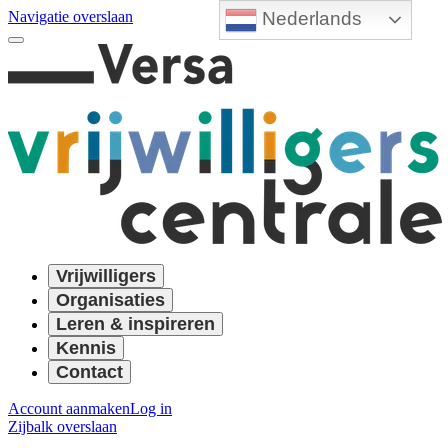
Nederlands
Navigatie overslaan
Vrijwilligers
Organisaties
Leren & inspireren
Kennis
Contact
Account aanmaken
Log in
Zijbalk overslaan