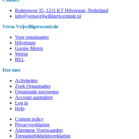
Ruitersweg 35, 1211 KT Hilversum, Nederland
info@versavrijwilligerscentrale.nl
Versa Vrijwilligerscentrale
Voor organisaties
Hilversum
Gooise Meren
Weesp
BEL
Doe mee
Activiteiten
Zoek Organisaties
Organisatie toevoegen
Account aanmaken
Log in
Help
Content policy
Privacyverklaring
Algemene Voorwaarden
Toegankelijkheidsverklaring