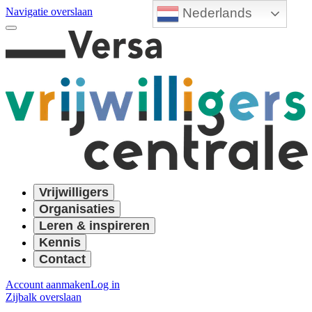
Nederlands
Navigatie overslaan
Vrijwilligers
Organisaties
Leren & inspireren
Kennis
Contact
Account aanmaken
Log in
Zijbalk overslaan