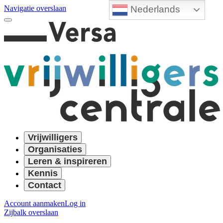
Nederlands
Navigatie overslaan
Vrijwilligers
Organisaties
Leren & inspireren
Kennis
Contact
Account aanmaken
Log in
Zijbalk overslaan