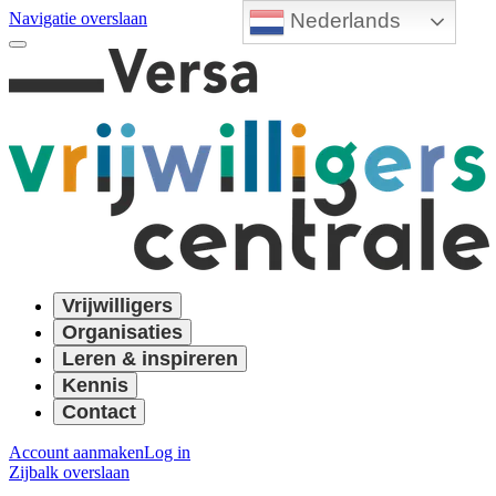
Nederlands
Navigatie overslaan
Vrijwilligers
Organisaties
Leren & inspireren
Kennis
Contact
Account aanmaken
Log in
Zijbalk overslaan