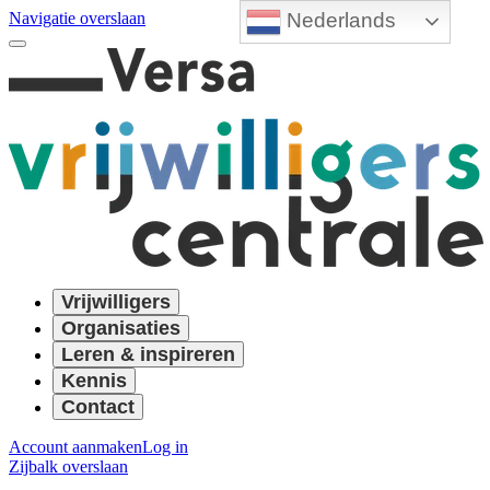
Nederlands
Navigatie overslaan
Vrijwilligers
Organisaties
Leren & inspireren
Kennis
Contact
Account aanmaken
Log in
Zijbalk overslaan