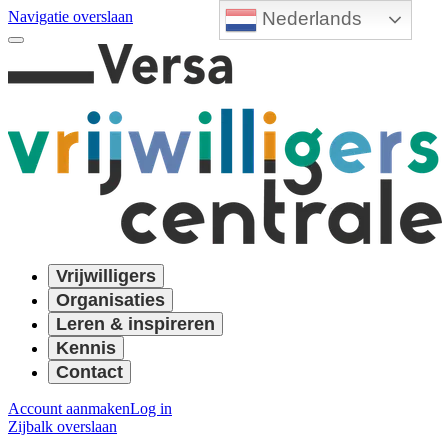
Nederlands
Navigatie overslaan
Vrijwilligers
Organisaties
Leren & inspireren
Kennis
Contact
Account aanmaken
Log in
Zijbalk overslaan