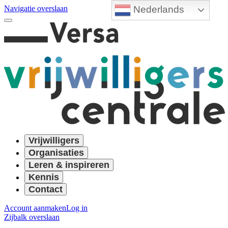
Nederlands
Navigatie overslaan
Vrijwilligers
Organisaties
Leren & inspireren
Kennis
Contact
Account aanmaken
Log in
Zijbalk overslaan