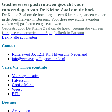
Gastheren en gastvrouwen gezocht voor
concertdagen van De Kleine Zaal om de hoek
De Kleine Zaal om de hoek organiseert 6 keer per jaar een concert
in de Spieghelkerk in Bussum. Voor deze geweldige avonden
zoeken wij gastheren en gastvrouwen.
Geplaatst door
De Kleine Zaal om de hoek - organisatie van een
jaarlijkse concertserie in de Spieghelkerk in Bussum
Bekijk alle activiteiten
Contact
Ruitersweg 35, 1211 KT Hilversum, Nederland
info@versavrijwilligerscentrale.nl
Versa Vrijwilligerscentrale
Voor organisaties
Hilversum
Gooise Meren
Weesp
BEL
Doe mee
Activiteiten