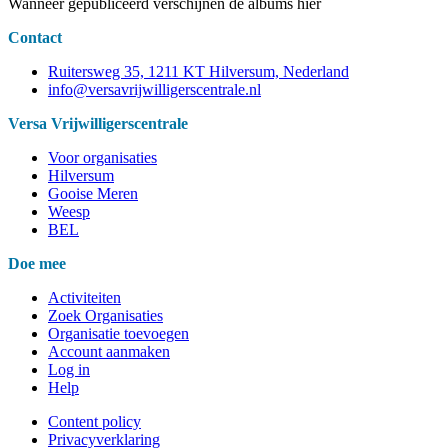
Wanneer gepubliceerd verschijnen de albums hier
Contact
Ruitersweg 35, 1211 KT Hilversum, Nederland
info@versavrijwilligerscentrale.nl
Versa Vrijwilligerscentrale
Voor organisaties
Hilversum
Gooise Meren
Weesp
BEL
Doe mee
Activiteiten
Zoek Organisaties
Organisatie toevoegen
Account aanmaken
Log in
Help
Content policy
Privacyverklaring