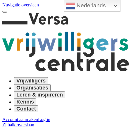
Nederlands
Navigatie overslaan
Vrijwilligers
Organisaties
Leren & inspireren
Kennis
Contact
Account aanmaken
Log in
Zijbalk overslaan