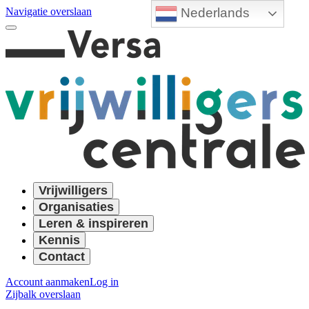
Nederlands
Navigatie overslaan
Vrijwilligers
Organisaties
Leren & inspireren
Kennis
Contact
Account aanmaken
Log in
Zijbalk overslaan