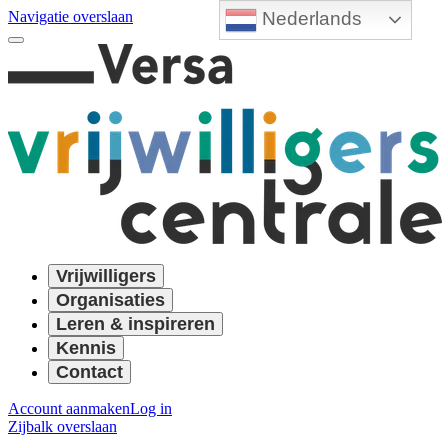
Nederlands
Navigatie overslaan
Vrijwilligers
Organisaties
Leren & inspireren
Kennis
Contact
Account aanmaken
Log in
Zijbalk overslaan