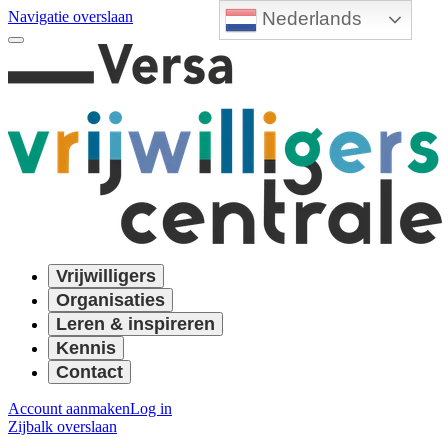
Nederlands
Navigatie overslaan
Vrijwilligers
Organisaties
Leren & inspireren
Kennis
Contact
Account aanmaken
Log in
Zijbalk overslaan