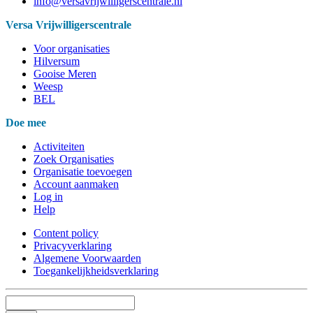
info@versavrijwilligerscentrale.nl
Versa Vrijwilligerscentrale
Voor organisaties
Hilversum
Gooise Meren
Weesp
BEL
Doe mee
Activiteiten
Zoek Organisaties
Organisatie toevoegen
Account aanmaken
Log in
Help
Content policy
Privacyverklaring
Algemene Voorwaarden
Toegankelijkheidsverklaring