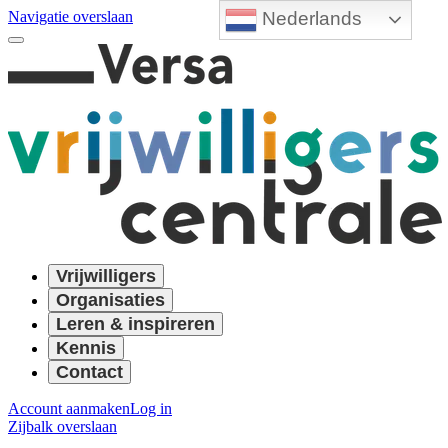
Nederlands
Navigatie overslaan
Vrijwilligers
Organisaties
Leren & inspireren
Kennis
Contact
Account aanmaken
Log in
Zijbalk overslaan