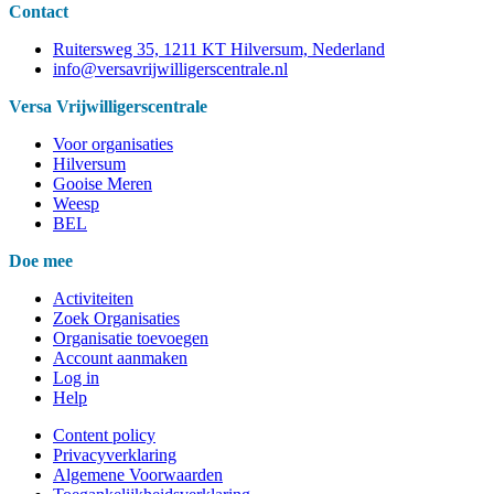
Contact
Ruitersweg 35, 1211 KT Hilversum, Nederland
info@versavrijwilligerscentrale.nl
Versa Vrijwilligerscentrale
Voor organisaties
Hilversum
Gooise Meren
Weesp
BEL
Doe mee
Activiteiten
Zoek Organisaties
Organisatie toevoegen
Account aanmaken
Log in
Help
Content policy
Privacyverklaring
Algemene Voorwaarden