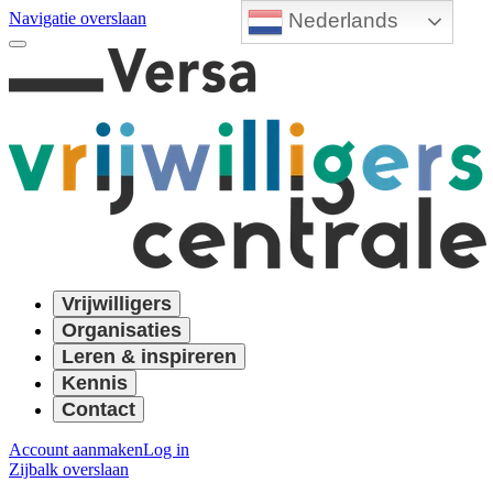
Nederlands
Navigatie overslaan
Vrijwilligers
Organisaties
Leren & inspireren
Kennis
Contact
Account aanmaken
Log in
Zijbalk overslaan