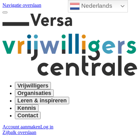
Nederlands
Navigatie overslaan
Vrijwilligers
Organisaties
Leren & inspireren
Kennis
Contact
Account aanmaken
Log in
Zijbalk overslaan