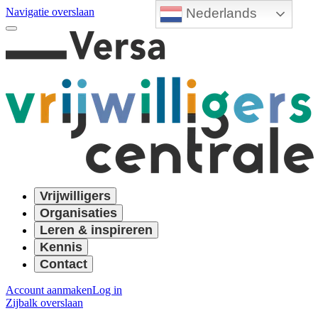
Nederlands
Navigatie overslaan
Vrijwilligers
Organisaties
Leren & inspireren
Kennis
Contact
Account aanmaken
Log in
Zijbalk overslaan