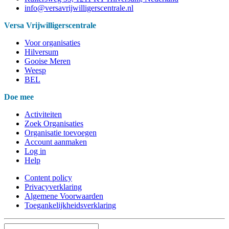
info@versavrijwilligerscentrale.nl
Versa Vrijwilligerscentrale
Voor organisaties
Hilversum
Gooise Meren
Weesp
BEL
Doe mee
Activiteiten
Zoek Organisaties
Organisatie toevoegen
Account aanmaken
Log in
Help
Content policy
Privacyverklaring
Algemene Voorwaarden
Toegankelijkheidsverklaring