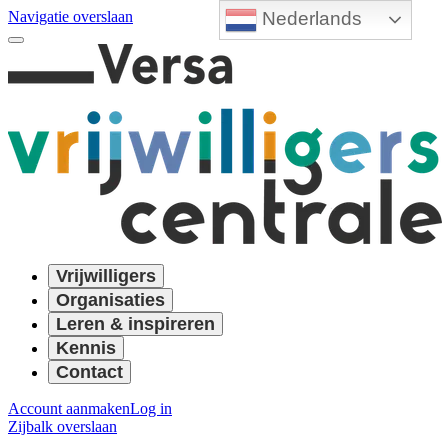
Nederlands
Navigatie overslaan
Vrijwilligers
Organisaties
Leren & inspireren
Kennis
Contact
Account aanmaken
Log in
Zijbalk overslaan