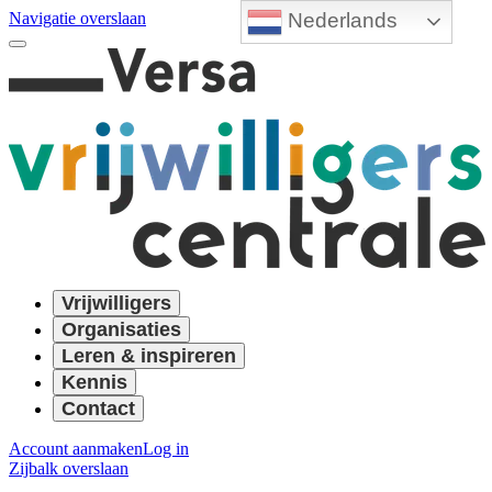
Nederlands
Navigatie overslaan
Vrijwilligers
Organisaties
Leren & inspireren
Kennis
Contact
Account aanmaken
Log in
Zijbalk overslaan