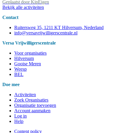
Geplaatst door
KipEigen
Bekijk alle activiteiten
Contact
Ruitersweg 35, 1211 KT Hilversum, Nederland
info@versavrijwilligerscentrale.nl
Versa Vrijwilligerscentrale
Voor organisaties
Hilversum
Gooise Meren
Weesp
BEL
Doe mee
Activiteiten
Zoek Organisaties
Organisatie toevoegen
Account aanmaken
Log in
Help
Content policy