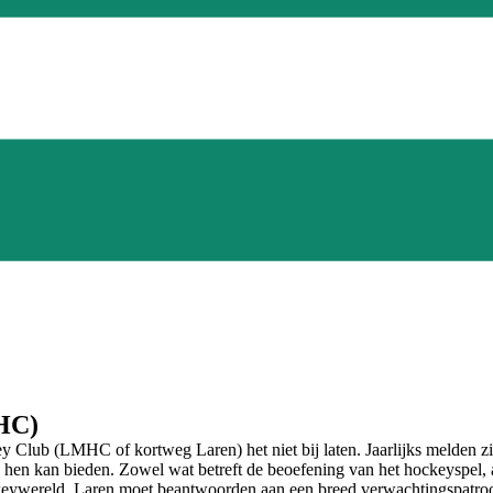
HC)
Club (LMHC of kortweg Laren) het niet bij laten. Jaarlijks melden zich
 hen kan bieden. Zowel wat betreft de beoefening van het hockeyspel, a
ckeywereld. Laren moet beantwoorden aan een breed verwachtingspatroon: