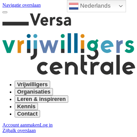
Nederlands
Navigatie overslaan
Vrijwilligers
Organisaties
Leren & inspireren
Kennis
Contact
Account aanmaken
Log in
Zijbalk overslaan