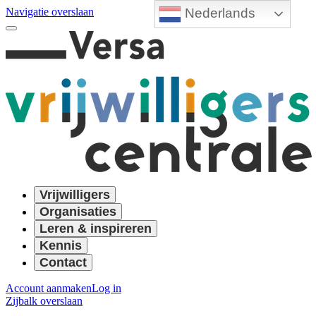
Nederlands
Navigatie overslaan
Vrijwilligers
Organisaties
Leren & inspireren
Kennis
Contact
Account aanmaken
Log in
Zijbalk overslaan