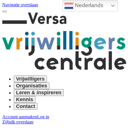
Nederlands
Navigatie overslaan
Vrijwilligers
Organisaties
Leren & inspireren
Kennis
Contact
Account aanmaken
Log in
Zijbalk overslaan