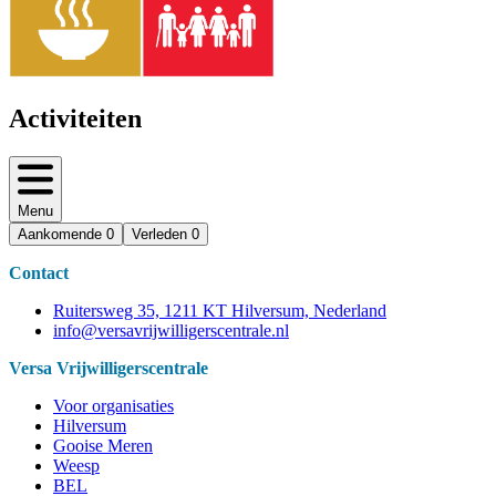
Activiteiten
Menu
Aankomende
0
Verleden
0
Contact
Ruitersweg 35, 1211 KT Hilversum, Nederland
info@versavrijwilligerscentrale.nl
Versa Vrijwilligerscentrale
Voor organisaties
Hilversum
Gooise Meren
Weesp
BEL