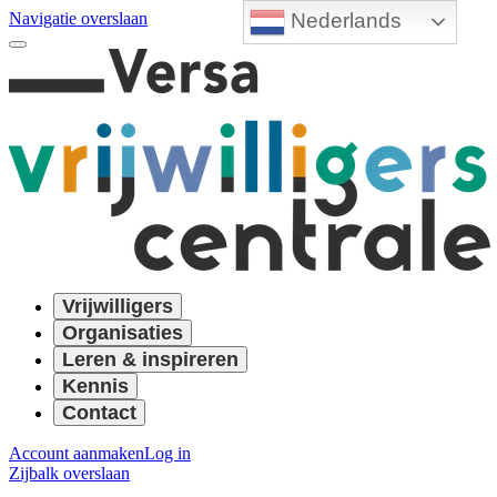
Nederlands
Navigatie overslaan
Vrijwilligers
Organisaties
Leren & inspireren
Kennis
Contact
Account aanmaken
Log in
Zijbalk overslaan