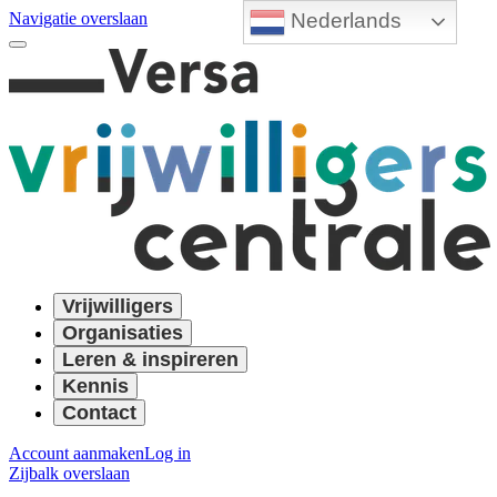
Nederlands
Navigatie overslaan
Vrijwilligers
Organisaties
Leren & inspireren
Kennis
Contact
Account aanmaken
Log in
Zijbalk overslaan