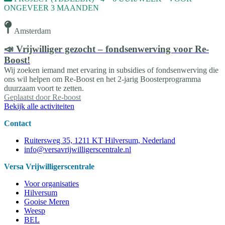
ONGEVEER 3 MAANDEN
Amsterdam
📣 Vrijwilliger gezocht – fondsenwerving voor Re-
Boost!
Wij zoeken iemand met ervaring in subsidies of fondsenwerving die
ons wil helpen om Re-Boost en het 2-jarig Boosterprogramma
duurzaam voort te zetten.
Geplaatst door
Re-boost
Bekijk alle activiteiten
Contact
Ruitersweg 35, 1211 KT Hilversum, Nederland
info@versavrijwilligerscentrale.nl
Versa Vrijwilligerscentrale
Voor organisaties
Hilversum
Gooise Meren
Weesp
BEL