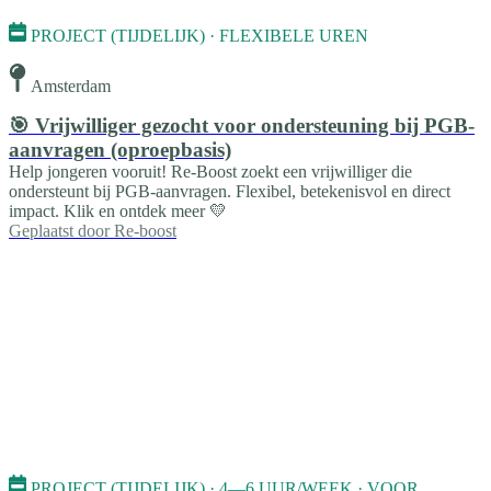
PROJECT (TIJDELIJK) · FLEXIBELE UREN
Amsterdam
🎯 Vrijwilliger gezocht voor ondersteuning bij PGB-
aanvragen (oproepbasis)
Help jongeren vooruit! Re-Boost zoekt een vrijwilliger die
ondersteunt bij PGB-aanvragen. Flexibel, betekenisvol en direct
impact. Klik en ontdek meer 💛
Geplaatst door
Re-boost
PROJECT (TIJDELIJK) · 4—6 UUR/WEEK · VOOR