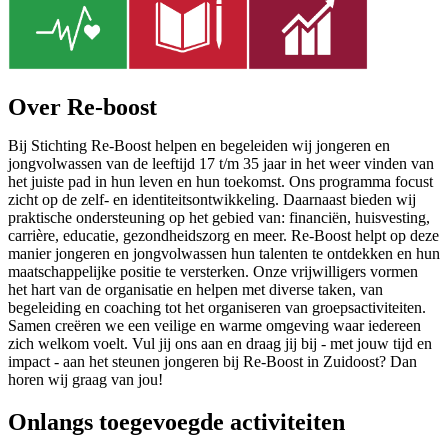
Over Re-boost
Bij Stichting Re-Boost helpen en begeleiden wij jongeren en
jongvolwassen van de leeftijd 17 t/m 35 jaar in het weer vinden van
het juiste pad in hun leven en hun toekomst. Ons programma focust
zicht op de zelf- en identiteitsontwikkeling. Daarnaast bieden wij
praktische ondersteuning op het gebied van: financiën, huisvesting,
carrière, educatie, gezondheidszorg en meer. Re-Boost helpt op deze
manier jongeren en jongvolwassen hun talenten te ontdekken en hun
maatschappelijke positie te versterken. Onze vrijwilligers vormen
het hart van de organisatie en helpen met diverse taken, van
begeleiding en coaching tot het organiseren van groepsactiviteiten.
Samen creëren we een veilige en warme omgeving waar iedereen
zich welkom voelt. Vul jij ons aan en draag jij bij - met jouw tijd en
impact - aan het steunen jongeren bij Re-Boost in Zuidoost? Dan
horen wij graag van jou!
Onlangs toegevoegde activiteiten