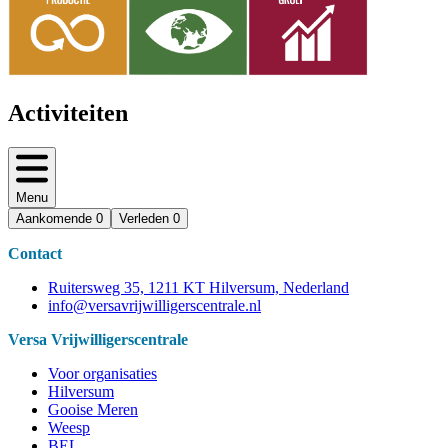
Activiteiten
Menu
Aankomende
0
Verleden
0
Contact
Ruitersweg 35, 1211 KT Hilversum, Nederland
info@versavrijwilligerscentrale.nl
Versa Vrijwilligerscentrale
Voor organisaties
Hilversum
Gooise Meren
Weesp
BEL