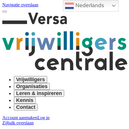
Nederlands
Navigatie overslaan
Vrijwilligers
Organisaties
Leren & inspireren
Kennis
Contact
Account aanmaken
Log in
Zijbalk overslaan