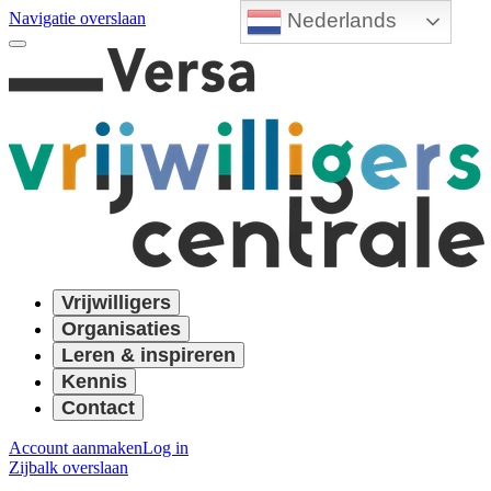
Nederlands
Navigatie overslaan
Vrijwilligers
Organisaties
Leren & inspireren
Kennis
Contact
Account aanmaken
Log in
Zijbalk overslaan