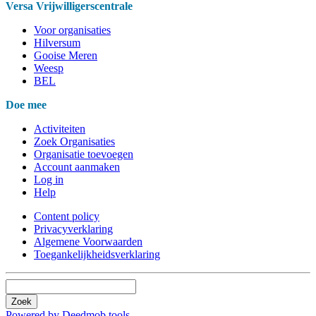
Versa Vrijwilligerscentrale
Voor organisaties
Hilversum
Gooise Meren
Weesp
BEL
Doe mee
Activiteiten
Zoek Organisaties
Organisatie toevoegen
Account aanmaken
Log in
Help
Content policy
Privacyverklaring
Algemene Voorwaarden
Toegankelijkheidsverklaring
Zoek
Powered by Deedmob tools