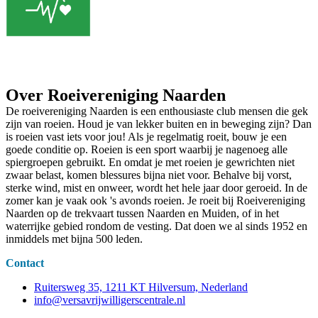
Over Roeivereniging Naarden
De roeivereniging Naarden is een enthousiaste club mensen die gek
zijn van roeien. Houd je van lekker buiten en in beweging zijn? Dan
is roeien vast iets voor jou! Als je regelmatig roeit, bouw je een
goede conditie op. Roeien is een sport waarbij je nagenoeg alle
spiergroepen gebruikt. En omdat je met roeien je gewrichten niet
zwaar belast, komen blessures bijna niet voor. Behalve bij vorst,
sterke wind, mist en onweer, wordt het hele jaar door geroeid. In de
zomer kan je vaak ook 's avonds roeien. Je roeit bij Roeivereniging
Naarden op de trekvaart tussen Naarden en Muiden, of in het
waterrijke gebied rondom de vesting. Dat doen we al sinds 1952 en
inmiddels met bijna 500 leden.
Contact
Ruitersweg 35, 1211 KT Hilversum, Nederland
info@versavrijwilligerscentrale.nl