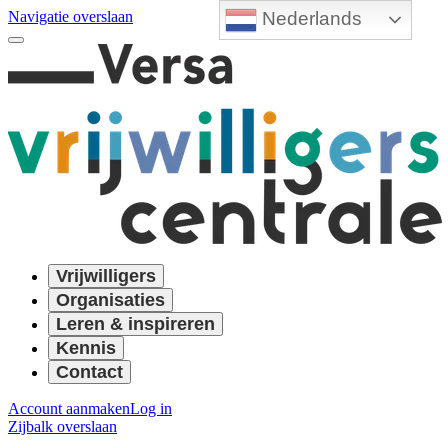
Nederlands
Navigatie overslaan
Vrijwilligers
Organisaties
Leren & inspireren
Kennis
Contact
Account aanmaken
Log in
Zijbalk overslaan