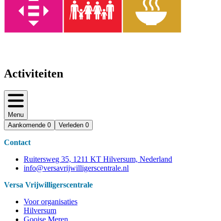
Activiteiten
Menu
Aankomende
0
Verleden
0
Contact
Ruitersweg 35, 1211 KT Hilversum, Nederland
info@versavrijwilligerscentrale.nl
Versa Vrijwilligerscentrale
Voor organisaties
Hilversum
Gooise Meren