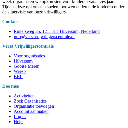
week organiseren we opkomsten voor kinderen vanaf zes jaar.
Tijdens deze opkomsten spelen, bouwen en leren de kinderen onder
de supervisie van onze vrijwilligers.
Contact
Ruitersweg 35, 1211 KT Hilversum, Nederland
info@versavrijwilligerscentrale.nl
Versa Vrijwilligerscentrale
Voor organisaties
Hilversum
Gooise Meren
Weesp
BEL
Doe mee
Activiteiten
Zoek Organisaties
Organisatie toevoegen
Account aanmaken
Log in
Help