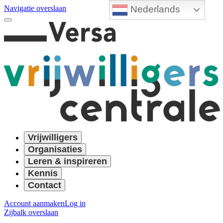
Nederlands
Navigatie overslaan
Vrijwilligers
Organisaties
Leren & inspireren
Kennis
Contact
Account aanmaken
Log in
Zijbalk overslaan