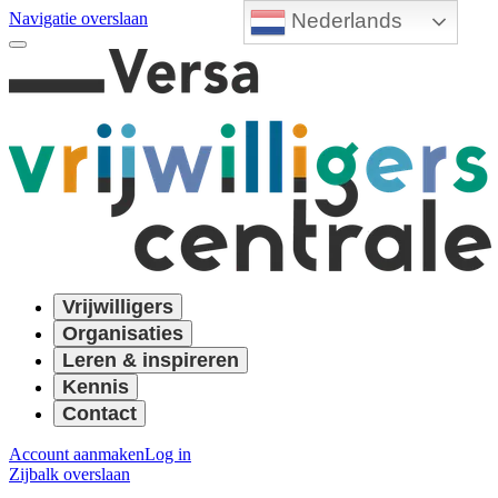
Nederlands
Navigatie overslaan
Vrijwilligers
Organisaties
Leren & inspireren
Kennis
Contact
Account aanmaken
Log in
Zijbalk overslaan