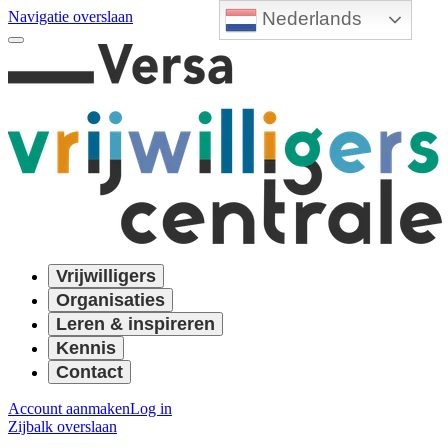
Nederlands
Navigatie overslaan
Vrijwilligers
Organisaties
Leren & inspireren
Kennis
Contact
Account aanmaken
Log in
Zijbalk overslaan