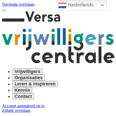
Nederlands
Navigatie overslaan
Vrijwilligers
Organisaties
Leren & inspireren
Kennis
Contact
Account aanmaken
Log in
Zijbalk overslaan