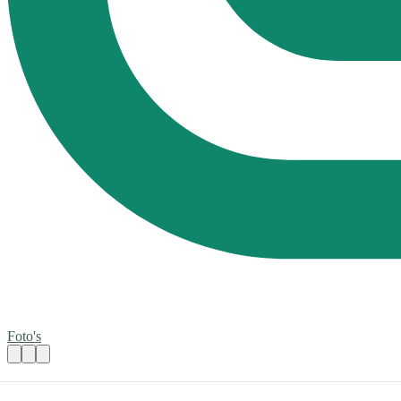
Foto's
Maatje (17-30 jr) gezocht voor jongen (14 