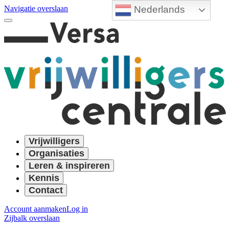
Nederlands
Navigatie overslaan
Vrijwilligers
Organisaties
Leren & inspireren
Kennis
Contact
Account aanmaken
Log in
Zijbalk overslaan