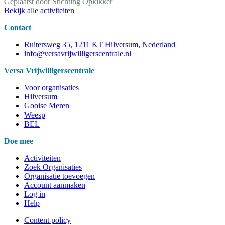
Geplaatst door
Stichting Opkikker
Bekijk alle activiteiten
Contact
Ruitersweg 35, 1211 KT Hilversum, Nederland
info@versavrijwilligerscentrale.nl
Versa Vrijwilligerscentrale
Voor organisaties
Hilversum
Gooise Meren
Weesp
BEL
Doe mee
Activiteiten
Zoek Organisaties
Organisatie toevoegen
Account aanmaken
Log in
Help
Content policy