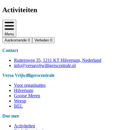
Activiteiten
Menu
Aankomende
0
Verleden
0
Contact
Ruitersweg 35, 1211 KT Hilversum, Nederland
info@versavrijwilligerscentrale.nl
Versa Vrijwilligerscentrale
Voor organisaties
Hilversum
Gooise Meren
Weesp
BEL
Doe mee
Activiteiten