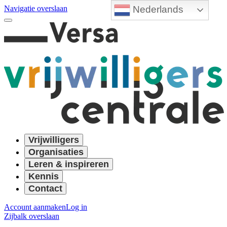
Nederlands
Navigatie overslaan
Vrijwilligers
Organisaties
Leren & inspireren
Kennis
Contact
Account aanmaken
Log in
Zijbalk overslaan