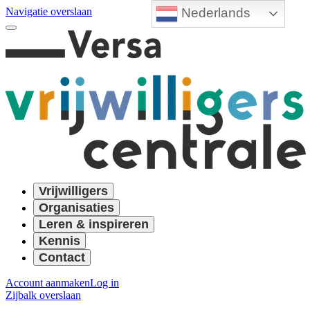
Nederlands
Navigatie overslaan
Vrijwilligers
Organisaties
Leren & inspireren
Kennis
Contact
Account aanmaken
Log in
Zijbalk overslaan