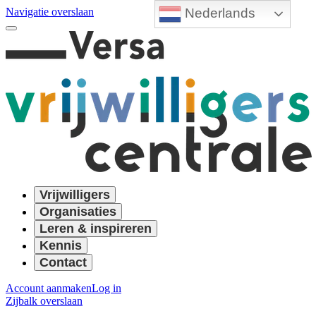
Nederlands
Navigatie overslaan
Vrijwilligers
Organisaties
Leren & inspireren
Kennis
Contact
Account aanmaken
Log in
Zijbalk overslaan