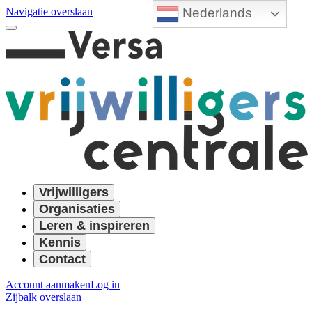
Nederlands
Navigatie overslaan
Vrijwilligers
Organisaties
Leren & inspireren
Kennis
Contact
Account aanmaken
Log in
Zijbalk overslaan