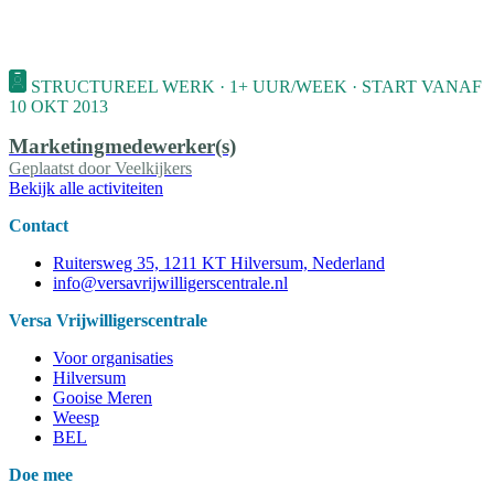
STRUCTUREEL WERK · 1+ UUR/WEEK · START VANAF
10 OKT 2013
Marketingmedewerker(s)
Geplaatst door
Veelkijkers
Bekijk alle activiteiten
Contact
Ruitersweg 35, 1211 KT Hilversum, Nederland
info@versavrijwilligerscentrale.nl
Versa Vrijwilligerscentrale
Voor organisaties
Hilversum
Gooise Meren
Weesp
BEL
Doe mee