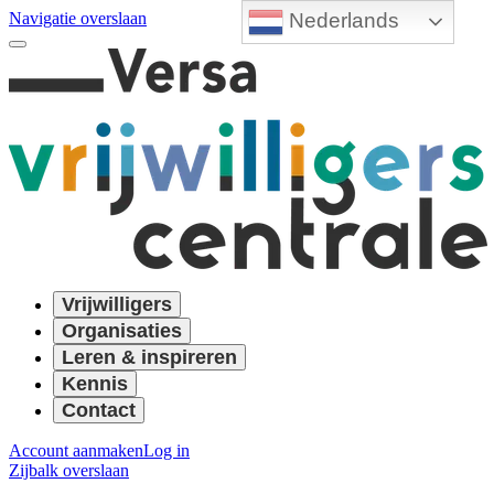
Nederlands
Navigatie overslaan
Vrijwilligers
Organisaties
Leren & inspireren
Kennis
Contact
Account aanmaken
Log in
Zijbalk overslaan