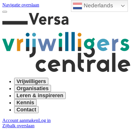
Nederlands
Navigatie overslaan
Vrijwilligers
Organisaties
Leren & inspireren
Kennis
Contact
Account aanmaken
Log in
Zijbalk overslaan