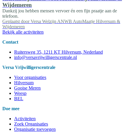
Wijdemeren
Dankzij jou hebben mensen vervoer én een fijn praatje aan de
telefoon.
Geplaatst door
Versa Welzijn ANWB AutoMaatje Hilversum &
Wijdemeren
Bekijk alle activiteiten
Contact
Ruitersweg 35, 1211 KT Hilversum, Nederland
info@versavrijwilligerscentrale.nl
Versa Vrijwilligerscentrale
Voor organisaties
Hilversum
Gooise Meren
Weesp
BEL
Doe mee
Activiteiten
Zoek Organisaties
Organisatie toevoegen