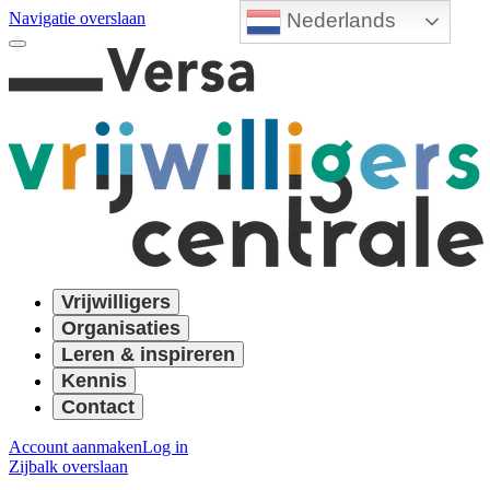
Nederlands
Navigatie overslaan
Vrijwilligers
Organisaties
Leren & inspireren
Kennis
Contact
Account aanmaken
Log in
Zijbalk overslaan