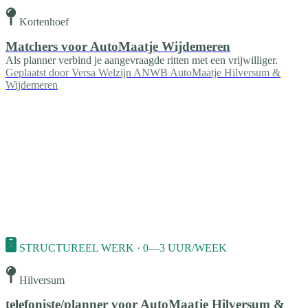
Kortenhoef
Matchers voor AutoMaatje Wijdemeren
Als planner verbind je aangevraagde ritten met een vrijwilliger.
Geplaatst door
Versa Welzijn ANWB AutoMaatje Hilversum &
Wijdemeren
STRUCTUREEL WERK · 0—3 UUR/WEEK
Hilversum
telefoniste/planner voor AutoMaatje Hilversum &