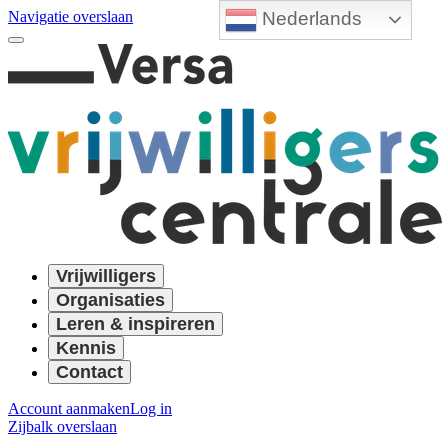
Nederlands
Navigatie overslaan
Vrijwilligers
Organisaties
Leren & inspireren
Kennis
Contact
Account aanmaken
Log in
Zijbalk overslaan