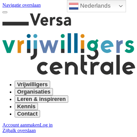
Nederlands
Navigatie overslaan
Vrijwilligers
Organisaties
Leren & inspireren
Kennis
Contact
Account aanmaken
Log in
Zijbalk overslaan