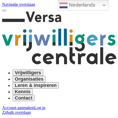
Nederlands
Navigatie overslaan
Vrijwilligers
Organisaties
Leren & inspireren
Kennis
Contact
Account aanmaken
Log in
Zijbalk overslaan