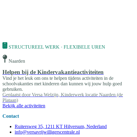
STRUCTUREEL WERK · FLEXIBELE UREN
Naarden
Helpen bij de Kindervakantieactiviteiten
Vind je het leuk om ons te helpen tijdens activiteiten in de
schoolvakanties met kinderen dan kunnen wij jouw hulp goed
gebruiken.
Geplaatst door
Versa Welzijn, Kinderwerk locatie Naarden (de
Plataan)
Bekijk alle activiteiten
Contact
Ruitersweg 35, 1211 KT Hilversum, Nederland
info@versavrijwilligerscentrale.nl