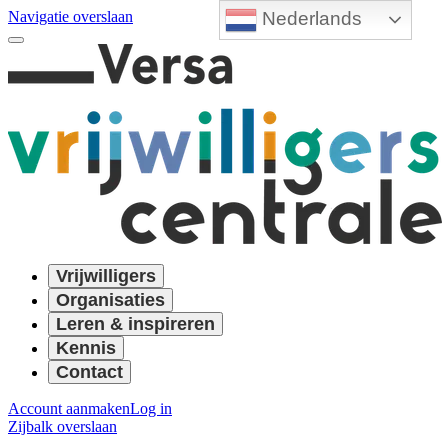
Nederlands
Navigatie overslaan
Vrijwilligers
Organisaties
Leren & inspireren
Kennis
Contact
Account aanmaken
Log in
Zijbalk overslaan