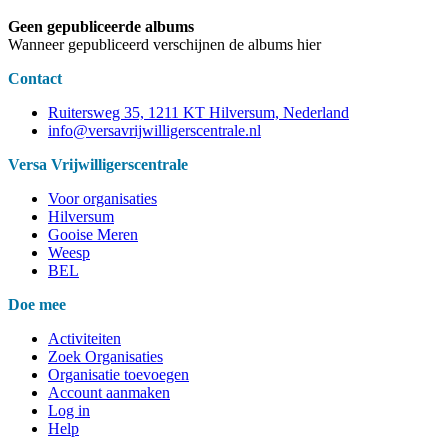
Geen gepubliceerde albums
Wanneer gepubliceerd verschijnen de albums hier
Contact
Ruitersweg 35, 1211 KT Hilversum, Nederland
info@versavrijwilligerscentrale.nl
Versa Vrijwilligerscentrale
Voor organisaties
Hilversum
Gooise Meren
Weesp
BEL
Doe mee
Activiteiten
Zoek Organisaties
Organisatie toevoegen
Account aanmaken
Log in
Help