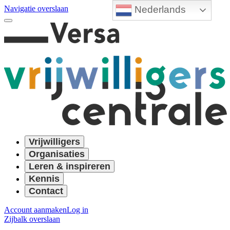
Nederlands
Navigatie overslaan
Vrijwilligers
Organisaties
Leren & inspireren
Kennis
Contact
Account aanmaken
Log in
Zijbalk overslaan